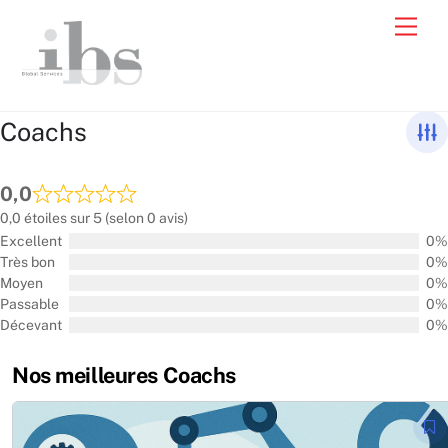
Skip
Men
to
content
Coachs
0,0
0,0 étoiles sur 5 (selon 0 avis)
Excellent
0%
Très bon
0%
Moyen
0%
Passable
0%
Décevant
0%
Nos meilleures Coachs