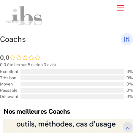
Skip
Men
to
content
Coachs
0,0
0,0 étoiles sur 5 (selon 0 avis)
Excellent
0%
Très bon
0%
Moyen
0%
Passable
0%
Décevant
0%
Nos meilleures Coachs