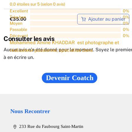
0,0 étoiles sur 5 (selon 0 avis)
Excellent
0%
Très bon
0%
Ajouter au panier
€35.00
Moyen
0%
Passable
0%
Décevant
0%
Consulter les avis
Mohammed Amine KHADDAR est photographe et
Aucun avis n’a été donné pour le moment. Soyez le premie
réalisateur passionné, spécialisé dans
à en écrire un.
M. Mohammed Amine KHADDAR
Devenir Coatch
Nous Recontrer
233 Rue du Faubourg Saint-Martin