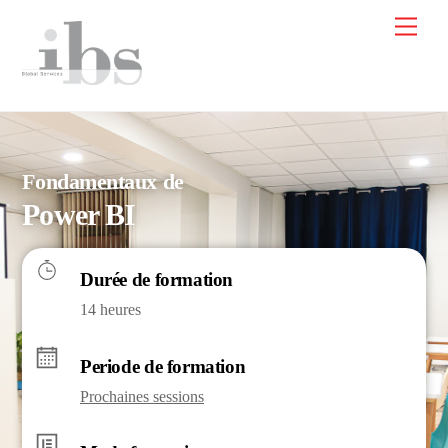
Skip
Men
to
content
Fondamentaux de
Power BI
Durée de formation
14 heures
Periode de formation
Prochaines sessions