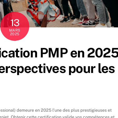
13
MARS
2025
ification PMP en 202
perspectives pour les
ssional) demeure en 2025 l’une des plus prestigieuses et
ojet. Obtenir cette certification valide vos compétences et