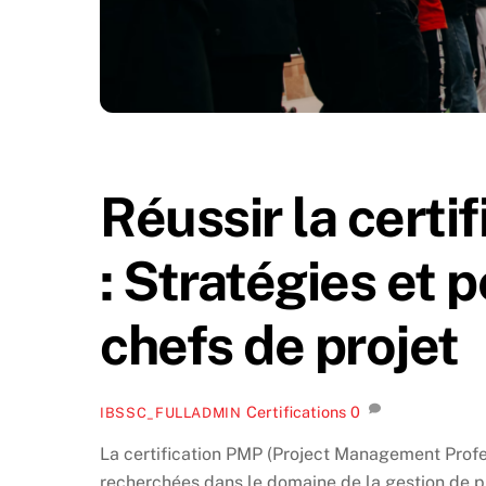
Réussir la cert
: Stratégies et 
chefs de projet
Certifications
0
IBSSC_FULLADMIN
La certification PMP (Project Management Profe
recherchées dans le domaine de la gestion de pr