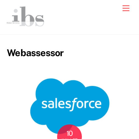
Skip
Men
to
content
Webassessor
10